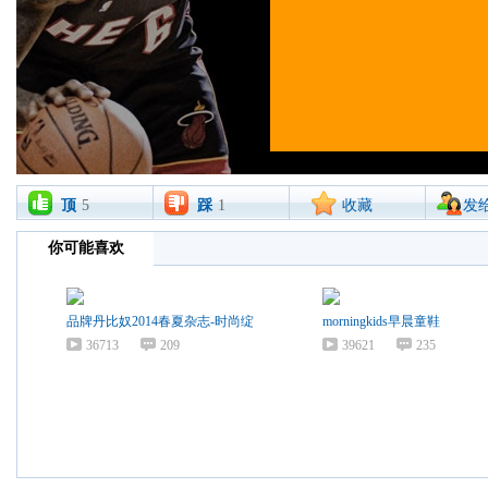
顶
5
踩
1
收藏
发
你可能喜欢
品牌丹比奴2014春夏杂志-时尚绽
morningkids早晨童鞋
36713
209
39621
235