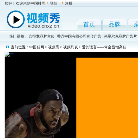
您好！欢迎来到中国鞋网
登陆
注册
首页
品牌
热门视频：
喜得龙品牌宣传
|
乔丹中国有限公司宣传广告
|
鸿星尔克品牌广告片
当前位置：
中国鞋网
>
视频秀
>
视频列表
> 爱的谎言——何金昌增高鞋