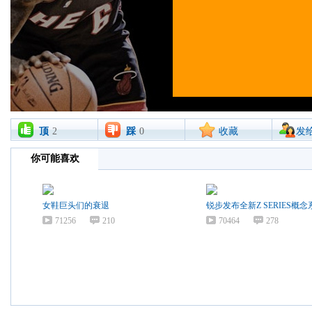
顶
2
踩
0
收藏
发
你可能喜欢
女鞋巨头们的衰退
锐步发布全新Z SERIES概念
71256
210
70464
278