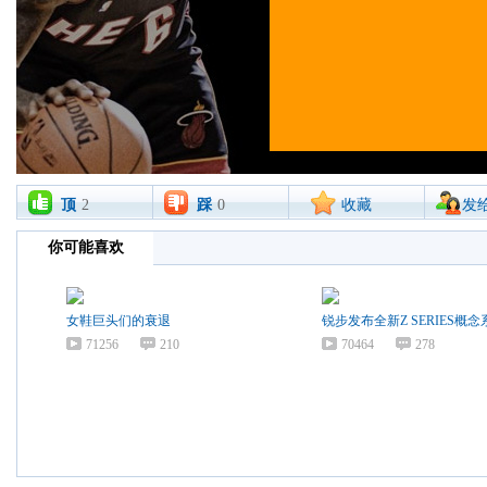
顶
2
踩
0
收藏
发
你可能喜欢
女鞋巨头们的衰退
锐步发布全新Z SERIES概念
71256
210
70464
278