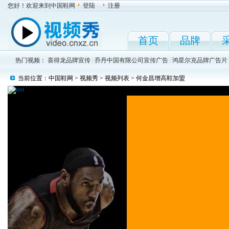
您好！欢迎来到中国鞋网
登陆
注册
首页
品牌
热门视频：
喜得龙品牌宣传
|
乔丹中国有限公司宣传广告
|
鸿星尔克品牌广告片
当前位置：
中国鞋网
>
视频秀
>
视频列表
> 何金昌增高鞋加盟