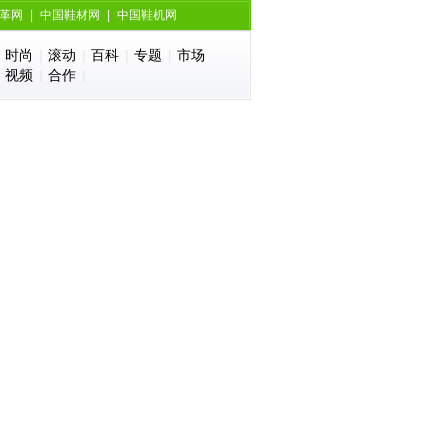
革网
|
中国鞋材网
|
中国鞋机网
|
时尚
|
滚动
|
百科
|
专题
|
市场
|
视频
|
合作
|