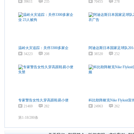
39611
235
70455
278
温岭火灾追踪：关停3300多家企
阿迪达斯日本国家足球队201
34223
208
38520
252
专家警告女性久穿高跟鞋易小便
科比助阵耐克Nike Flyknit宣
21469
282
24963
262
第1-18/280条