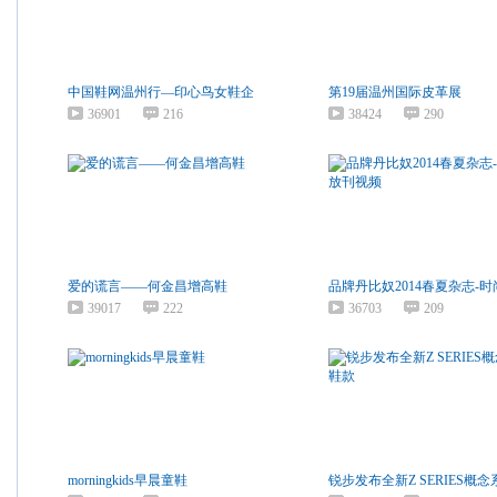
中国鞋网温州行—印心鸟女鞋企
第19届温州国际皮革展
36901
216
38424
290
爱的谎言——何金昌增高鞋
品牌丹比奴2014春夏杂志-时
39017
222
36703
209
morningkids早晨童鞋
锐步发布全新Z SERIES概念