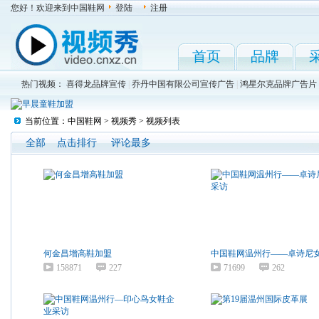
您好！欢迎来到中国鞋网
登陆
注册
首页
品牌
热门视频：
喜得龙品牌宣传
|
乔丹中国有限公司宣传广告
|
鸿星尔克品牌广告片
当前位置：
中国鞋网
>
视频秀
> 视频列表
全部
点击排行
评论最多
何金昌增高鞋加盟
中国鞋网温州行——卓诗尼
158871
227
71699
262